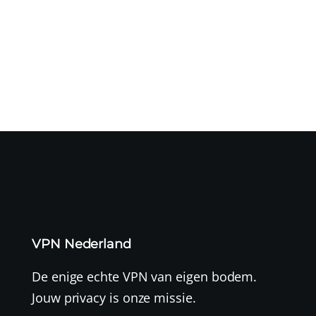
Het is Pride Month 🏳️‍🌈 – de kleurrijkste maand van het
jaar. Naast...
VPN Nederland
De enige echte VPN van eigen bodem.
Jouw privacy is onze missie.