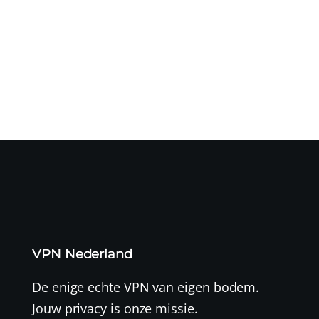
Het is Pride Month 🏳️‍🌈 – de kleurrijkste maand van het
jaar. Naast...
VPN Nederland
De enige echte VPN van eigen bodem.
Jouw privacy is onze missie.