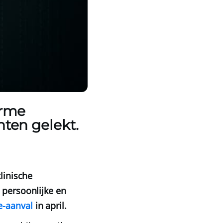
orme
nten gelekt.
linische
 persoonlijke en
-aanval
in april.