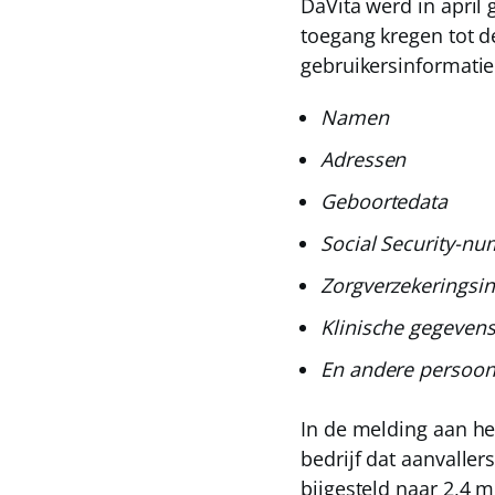
DaVita werd in april
toegang kregen tot de
gebruikersinformati
Namen
Adressen
Geboortedata
Social Security-nu
Zorgverzekeringsi
Klinische gegeven
En andere persoonl
In de melding aan h
bedrijf dat aanvalle
bijgesteld naar 2,4 m