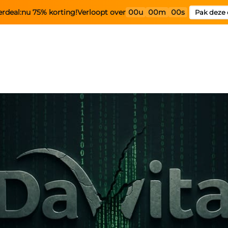
rdeal:
nu 75% korting!
Verloopt over
00u
00m
00s
Pak deze 