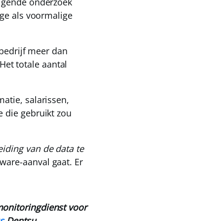
olgende onderzoek
ige als voormalige
 bedrijf meer dan
 Het totale aantal
atie, salarissen,
 die gebruikt zou
ding van de data te
ware-aanval gaat. Er
monitoringdienst voor
s
Dentsu.