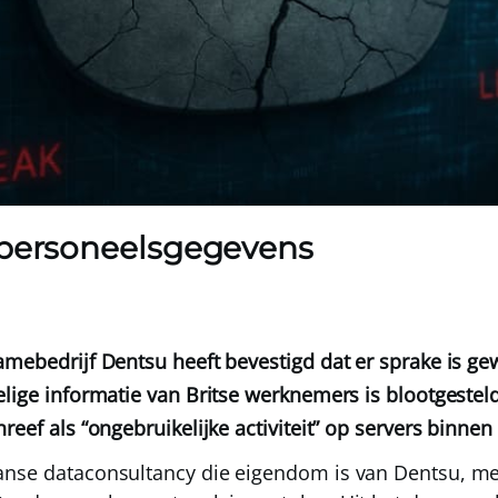
 personeelsgegevens
amebedrijf Dentsu heeft bevestigd dat er sprake is g
elige informatie van Britse werknemers is blootgestel
reef als “ongebruikelijke activiteit” op servers binnen
anse dataconsultancy die eigendom is van Dentsu, m