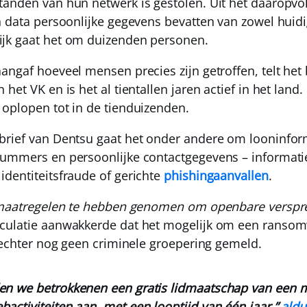
tanden van hun netwerk is gestolen. Uit het daaropv
n data persoonlijke gegevens bevatten van zowel huid
jk gaat het om duizenden personen.
angaf hoeveel mensen precies zijn getroffen, telt het
het VK en is het al tientallen jaren actief in het land.
oplopen tot in de tienduizenden.
rief van Dentsu gaat het onder andere om looninform
ummers en persoonlijke contactgegevens – informatie
dentiteitsfraude of gerichte
phishingaanvallen
.
aatregelen te hebben genomen om openbare versprei
eculatie aanwakkerde dat het mogelijk om een ransom
e echter nog geen criminele groepering gemeld.
den we betrokkenen een gratis lidmaatschap van een 
bactiviteiten aan, met een looptijd van één jaar,”
aldu