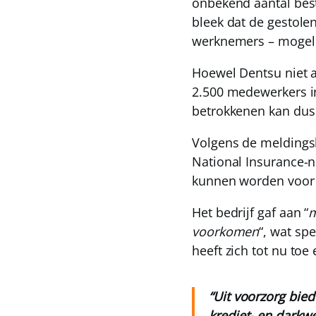
onbekend aantal bes
bleek dat de gestole
werknemers – mogeli
Hoewel Dentsu niet a
2.500 medewerkers in 
betrokkenen kan dus 
Volgens de meldingsb
National Insurance-n
kunnen worden voor i
Het bedrijf gaf aan “
m
voorkomen
“, wat sp
heeft zich tot nu to
“Uit voorzorg bie
krediet- en darkwe