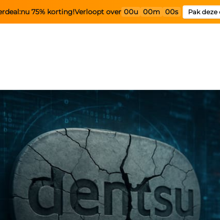
rdeal:
nu 75% korting!
Verloopt over
00u
00m
00s
Pak deze 