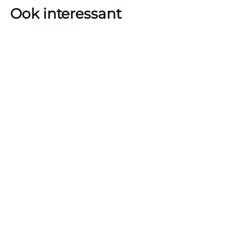
Ook interessant
Je kijkt de complete serie Awkward. gratis via de