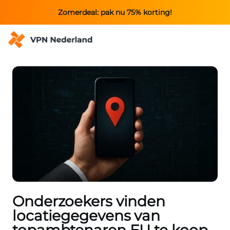
Zomerdeal: pak nu 75% korting!
Onderzoekers vinden
locatiegegevens van