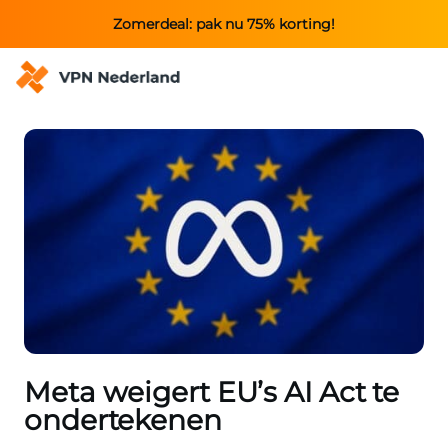
Zomerdeal: pak nu 75% korting!
Meta weigert EU’s AI Act te
ondertekenen