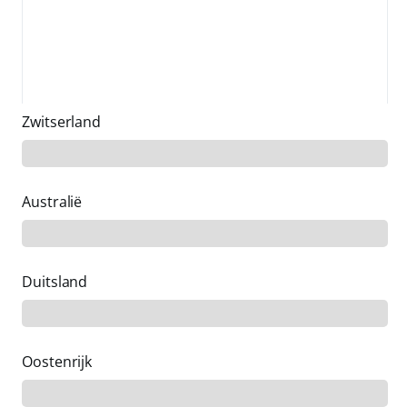
gehad met cyberaanvallen op
persoonlijke apparaten of accounts
van werknemers
Zwitserland
Australië
Duitsland
Oostenrijk