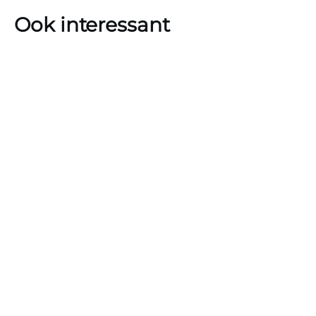
Ook interessant
Je kijkt de complete serie Awkward. gratis via de