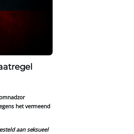
aatregel
skomnadzor
wegens het vermeend
esteld aan seksueel