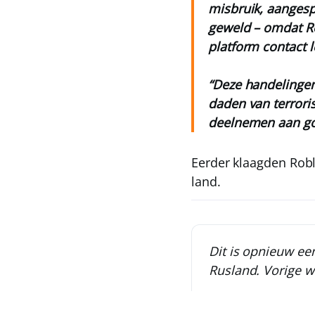
misbruik, aangesp
geweld – omdat Ro
platform contact 
“Deze handelingen
daden van terrori
deelnemen aan go
Eerder klaagden Roblo
land.
Dit is opnieuw ee
Rusland. Vorige 