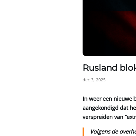
Rusland blo
dec 3, 2025
In weer een nieuwe b
aangekondigd dat he
verspreiden van “ext
Volgens de overhe