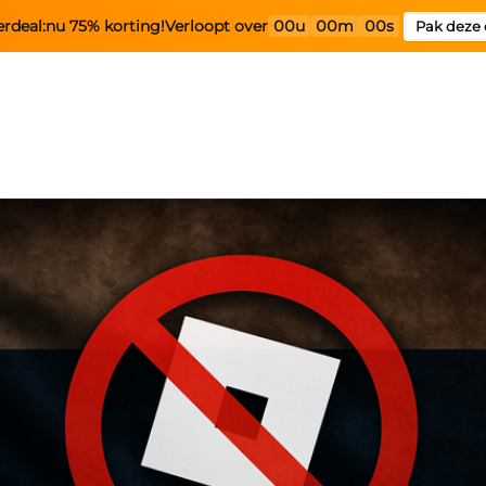
rdeal:
nu 75% korting!
Verloopt over
00u
00m
00s
Pak deze 