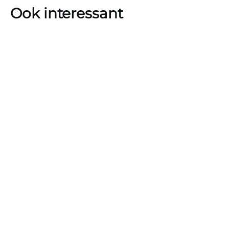
Ook interessant
Een cyberaanval op logistiek dienstverlener CEVA heeft