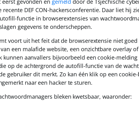
t eerst gevonden en
gemeld
door de Tsjechische cyber
e recente DEF CON-hackersconferentie. Daar liet hij z
utofill-functie in browserextensies van wachtwoord
slagen gegevens te onderscheppen.
t voort uit het feit dat de browserextensie niet goe
 van een malafide website, een onzichtbare overlay o
jk kunnen aanvallers bijvoorbeeld een cookie-melding
ie op de achtergrond de autofill-functie van de wa
 de gebruiker dit merkt. Zo kan één klik op een cookie
gemerkt naar een hacker te sturen.
wachtwoordmanagers bleken kwetsbaar, waaronder: