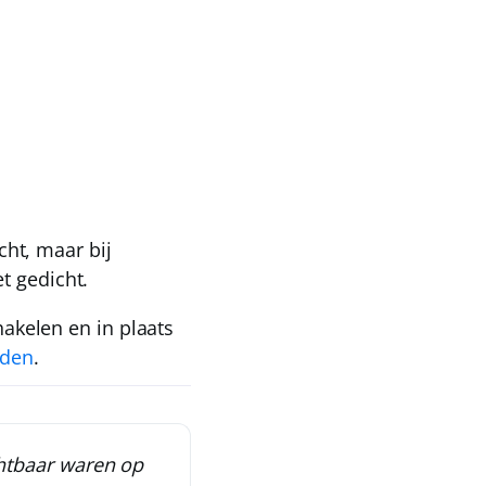
ht, maar bij
et gedicht.
hakelen en in plaats
den
.
htbaar waren op