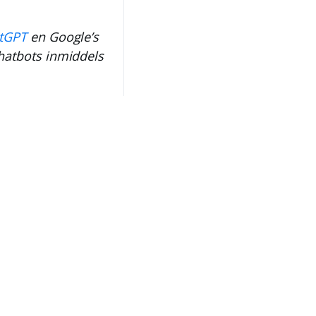
tGPT
en Google’s
chatbots inmiddels