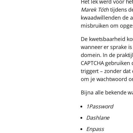
Het lek werd voor he
Marek Tóth
tijdens d
kwaadwillenden de a
misbruiken om opge
De kwetsbaarheid kom
wanneer er sprake is
domein. In de prakti
CAPTCHA gebruiken d
triggert – zonder dat
om je wachtwoord on
Bijna alle bekende 
1Password
Dashlane
Enpass