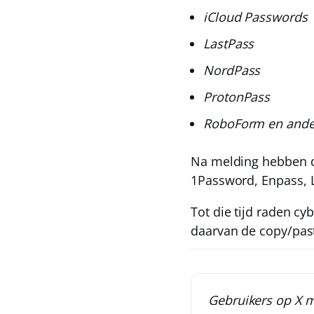
iCloud Passwords
LastPass
NordPass
ProtonPass
RoboForm en ande
Na melding hebben d
1Password
,
Enpass
,
Tot die tijd raden cy
daarvan de copy/past
Gebruikers op X 