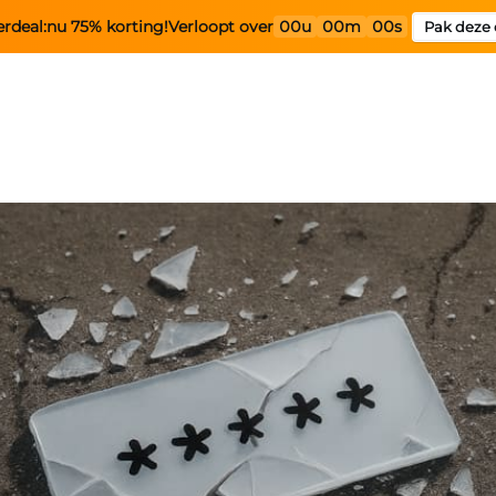
rdeal:
nu 75% korting!
Verloopt over
00u
00m
00s
Pak deze 