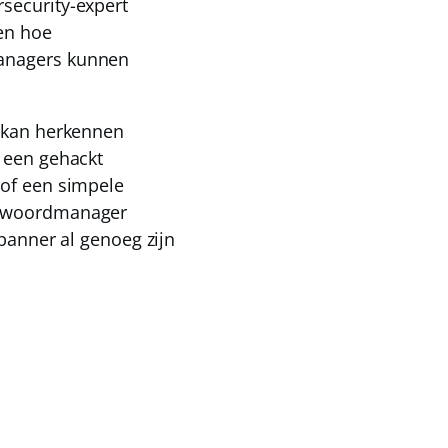
security-expert
ien hoe
managers kunnen
d kan herkennen
f een gehackt
 of een simpele
chtwoordmanager
-banner al genoeg zijn