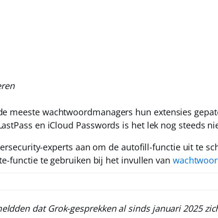
ren
e meeste wachtwoordmanagers hun extensies gepatc
LastPass
en
iCloud Passwords
is het lek nog steeds ni
bersecurity-experts aan om de autofill-functie uit te sc
e-functie te gebruiken bij het invullen van
wachtwoor
meldden dat Grok-gesprekken al
sinds januari 2025
zic