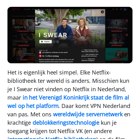
Het is eigenlijk heel simpel. Elke Netflix-
bibliotheek ter wereld is anders. Misschien kun
je I Swear niet vinden op Netflix in Nederland,
maar
in het Verenigd Koninkrijk staat de film al
wel op het platform
. Daar komt
VPN Nederland
van pas. Met ons
wereldwijde servernetwerk
en
krachtige
deblokkeringstechnologie
kun je
toegang krijgen tot Netflix VK (en andere