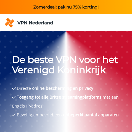
Zomerdeal: pak nu 75% korting!
De beste VPN voor het
Verenigd Koninkrijk
Directe
online bescherming en privacy
Toegang tot alle Britse streamingplatforms
met een
Engels IP-adres
Beveilig en bevrijd een
onbeperkt aantal apparaten