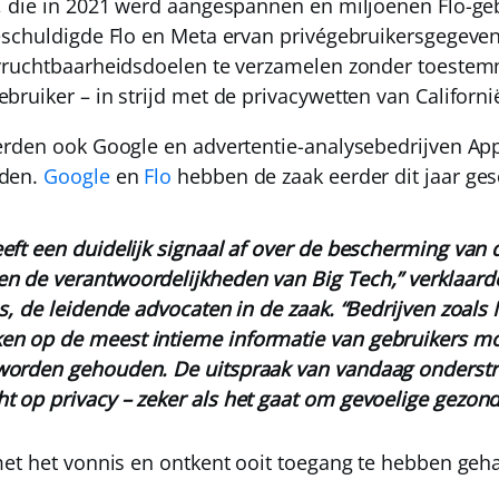
, die in 2021 werd aangespannen en miljoenen Flo-ge
schuldigde Flo en Meta ervan privégebruikersgegeven
vruchtbaarheidsdoelen te verzamelen zonder toestemm
ruiker – in strijd met de privacywetten van Californi
rden ook Google en advertentie-analysebedrijven App
gden.
Google
en
Flo
hebben de zaak eerder dit jaar ges
eft een duidelijk signaal af over de bescherming van d
n de verantwoordelijkheden van Big Tech,” verklaard
as, de leidende advocaten in de zaak. “Bedrijven zoals 
en op de meest intieme informatie van gebruikers m
worden gehouden. De uitspraak van vandaag onderstr
t op privacy – zeker als het gaat om gevoelige gezon
et het vonnis en ontkent ooit toegang te hebben geh