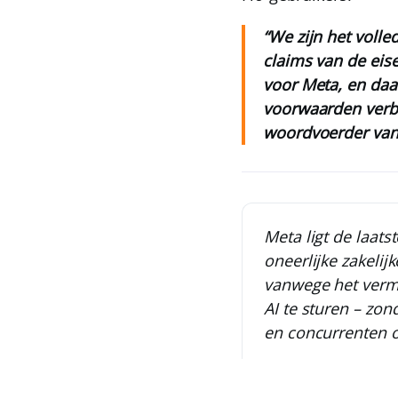
“We zijn het volle
claims van de eise
voor Meta, en daa
voorwaarden verbi
woordvoerder van 
Meta ligt de laat
oneerlijke zakelij
vanwege het verme
AI te sturen – zon
en concurrenten o