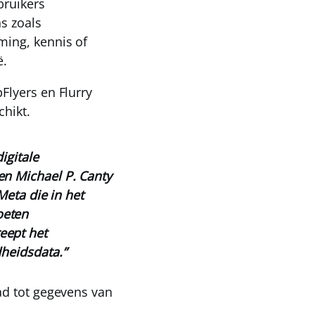
bruikers
s zoals
ing, kennis of
ë.
Flyers en Flurry
chikt.
igitale
en Michael P. Canty
Meta die in het
oeten
eept het
dheidsdata.”
ad tot gegevens van