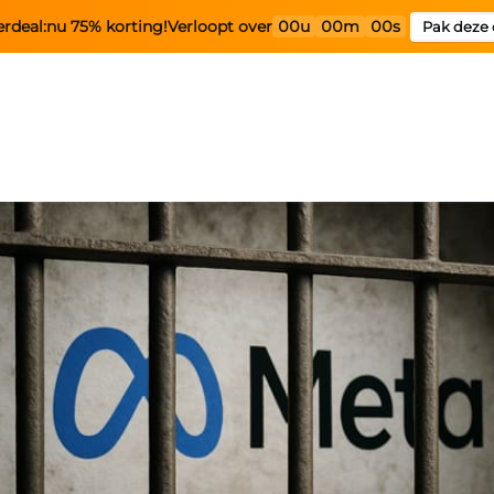
rdeal:
nu 75% korting!
Verloopt over
00u
00m
00s
Pak deze 