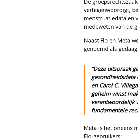
De groepsrechtszaak
vertegenwoordigt, be
menstruatiedata en 
medeweten van de geb
Naast Flo en Meta we
genoemd als gedaa
“Deze uitspraak ge
gezondheidsdata e
en Carol C. Villeg
geheim winst mak
verantwoordelijk 
fundamentele rech
Meta is het oneens m
Flo-gebruikers: