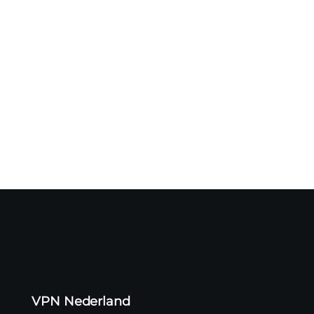
Een cyberaanval op logistiek dienstverlener CEVA heeft
mogelijk geleid...
VPN Nederland