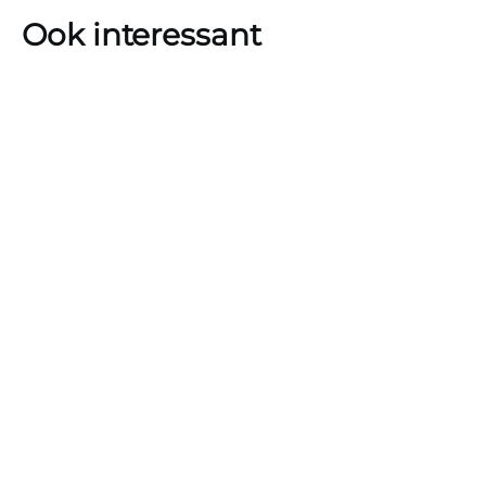
Ook interessant
Je kijkt de complete serie Awkward. gratis via de