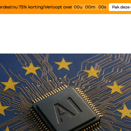
rdeal:
nu 75% korting!
Verloopt over
00u
00m
00s
Pak deze 