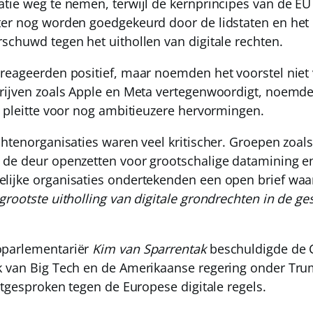
tie weg te nemen, terwijl de kernprincipes van de EU
ter nog worden goedgekeurd door de lidstaten en het
schuwd tegen het uithollen van digitale rechten.
reageerden positief, maar noemden het voorstel niet
rijven zoals Apple en Meta vertegenwoordigt, noemde
r pleitte voor nog ambitieuzere hervormingen.
chtenorganisaties waren veel kritischer. Groepen zo
de deur openzetten voor grootschalige datamining en
ijke organisaties ondertekenden een open brief waar
grootste uitholling van digitale grondrechten in de g
oparlementariër
Kim van Sparrentak
beschuldigde de 
 van Big Tech en de Amerikaanse regering onder Trum
itgesproken tegen de Europese digitale regels.