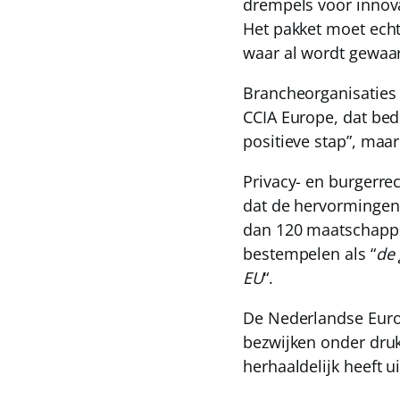
drempels voor innova
Het pakket moet ech
waar al wordt gewaar
Brancheorganisaties 
CCIA Europe, dat bed
positieve stap”, maa
Privacy- en burgerre
dat de hervormingen 
dan 120 maatschappel
bestempelen als “
de 
EU
“.
De Nederlandse Eur
bezwijken onder druk
herhaaldelijk heeft u