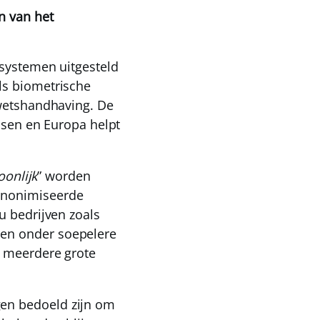
n van het
-systemen uitgesteld
ls biometrische
 wetshandhaving. De
assen en Europa helpt
oonlijk
” worden
anonimiseerde
u bedrijven zoals
nen onder soepelere
r meerdere grote
gen bedoeld zijn om