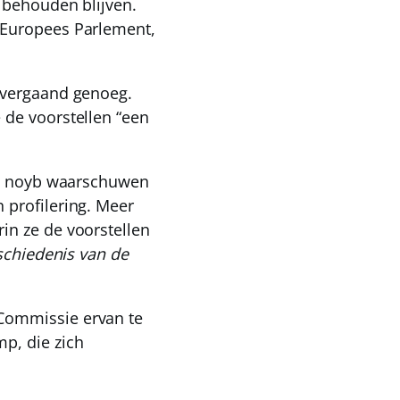
 behouden blijven.
 Europees Parlement,
 vergaand genoeg.
 de voorstellen “een
als noyb waarschuwen
 profilering. Meer
in ze de voorstellen
eschiedenis van de
Commissie ervan te
p, die zich