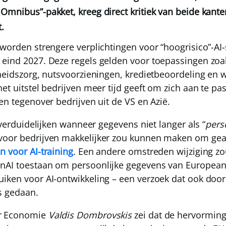
Omnibus”-pakket, kreeg direct kritiek van beide kante
.
 worden strengere verplichtingen voor “hoogrisico”-AI
eind 2027. Deze regels gelden voor toepassingen zoa
dheidszorg, nutsvoorzieningen, kredietbeoordeling en
et uitstel bedrijven meer tijd geeft om zich aan te p
en tegenover bedrijven uit de VS en Azië.
k verduidelijken wanneer gegevens niet langer als “
pers
voor bedrijven makkelijker zou kunnen maken om ge
n voor AI-training
. Een andere omstreden wijziging zo
nAI toestaan om persoonlijke gegevens van Europea
iken voor AI-ontwikkeling – een verzoek dat ook doo
s gedaan.
r Economie
Valdis Dombrovskis
zei dat de hervormin