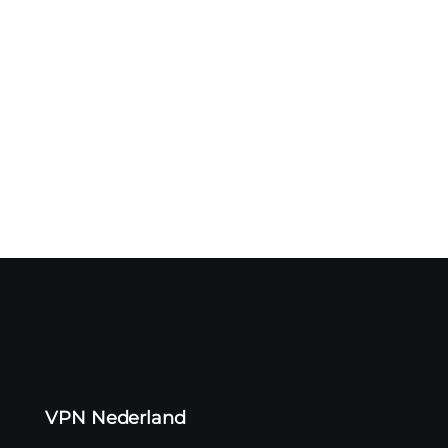
Het is Pride Month 🏳️‍🌈 – de kleurrijkste maand van het
jaar. Naast...
VPN Nederland