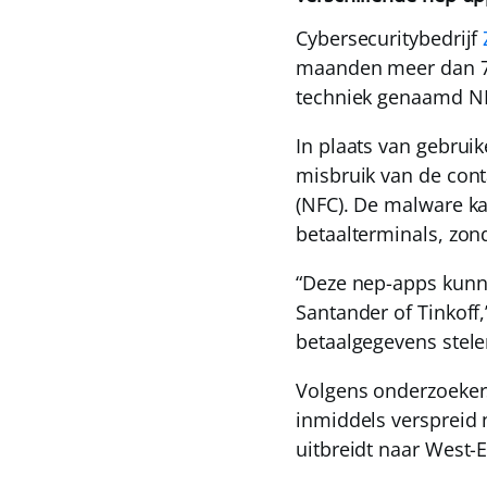
Cybersecuritybedrijf
maanden meer dan 7
techniek genaamd NF
In plaats van gebru
misbruik van de cont
(NFC). De malware kan
betaalterminals, zond
“Deze nep-apps kunne
Santander of Tinkoff
betaalgegevens stele
Volgens onderzoekers
inmiddels verspreid n
uitbreidt naar West-