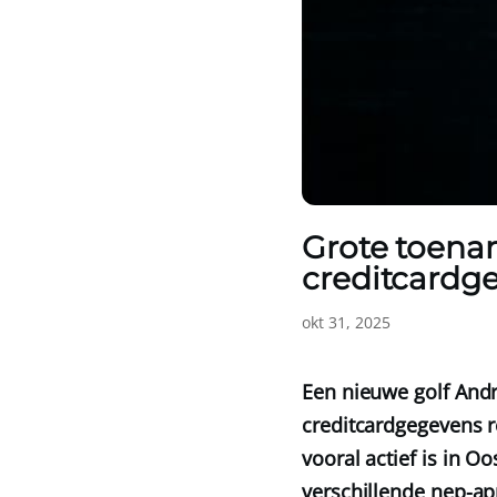
Grote toena
creditcardg
okt 31, 2025
Een nieuwe golf Andr
creditcardgegevens r
vooral actief is in O
verschillende nep-ap