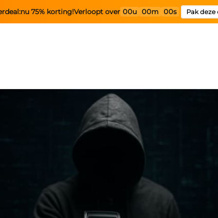
rdeal:
nu 75% korting!
Verloopt over
00u
00m
00s
Pak deze 