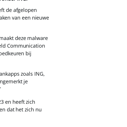
eft de afgelopen
aken van een nieuwe
, maakt deze malware
Field Communication
goedkeuren bij
bankapps zoals ING,
ongemerkt je
”
3 en heeft zich
en dat het zich nu