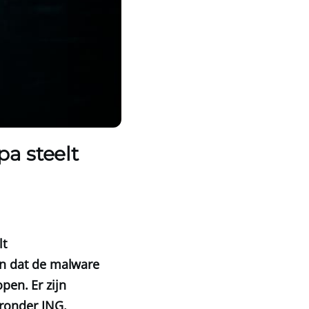
a steelt
lt
 dat de malware
pen. Er zijn
ronder ING.