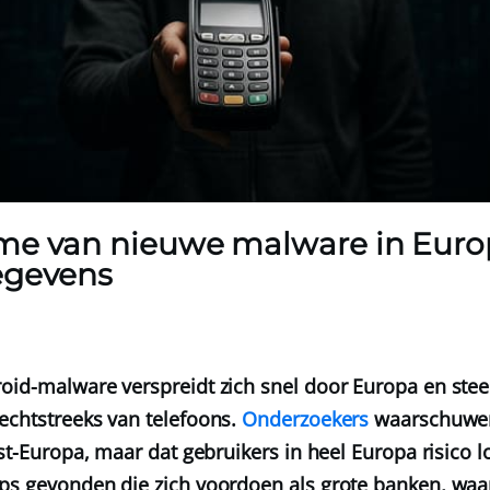
me van nieuwe malware in Europ
egevens
oid-malware verspreidt zich snel door Europa en stee
echtstreeks van telefoons.
Onderzoekers
waarschuwen
ost-Europa, maar dat gebruikers in heel Europa risico lo
ps gevonden die zich voordoen als grote banken, waa