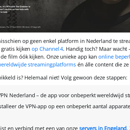
isschien op geen enkel platform in Nederland te str
gratis
kijken
op Channel 4
. Handig toch? Maar wacht 
 de film óók kijken. Onze unieke app kan
online beper
ereldwijde streamingplatforms
én álle content die ze
wikkeld is? Helemaal niet! Volg gewoon deze stappen:
VPN Nederland
– de app voor onbeperkt wereldwijd s
stalleer de VPN‑app
op een onbeperkt aantal apparate
ijst en
verbind met een van onze
servers in Engeland
.