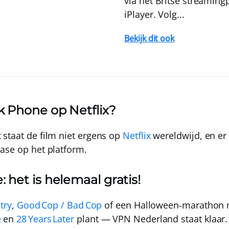
via het Britse streamin
iPlayer. Volg...
Bekijk dit ook
k Phone op Netflix?
 staat de film
niet
ergens op
Netflix
wereldwijd, en er
ase op het platform.
 het is helemaal gratis!
try
,
Good Cop / Bad Cop
of een Halloween‑marathon m
e
en
28 Years Later
plant —
VPN Nederland
staat klaar.