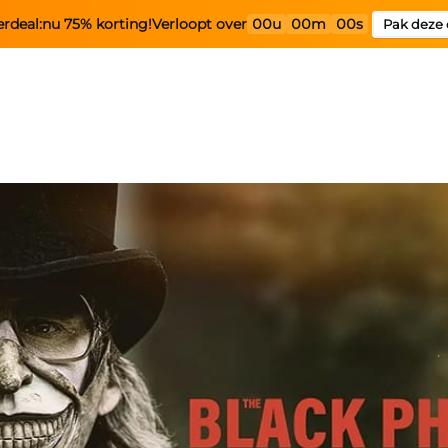
rdeal:
nu 75% korting!
Verloopt over
00u
00m
00s
Pak deze 