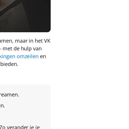
eamen, maar in het VK
– met de hulp van
kingen omzeilen
en
 bieden.
treamen.
n.
 Zo verander je je