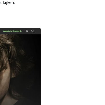
s
kijken.