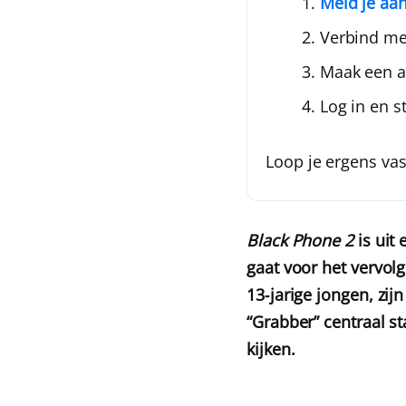
Meld je aan
Verbind me
Maak een a
Log in en s
Loop je ergens vas
Black Phone 2
is uit
gaat voor het vervolg
13‑jarige jongen, zi
“Grabber” centraal st
kijken.