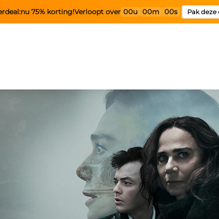
rdeal:
nu 75% korting!
Verloopt over
00u
00m
00s
Pak deze 