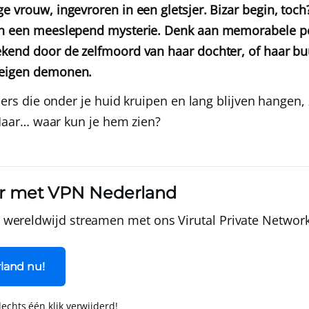
e vrouw, ingevroren in een gletsjer. Bizar begin, toch
en een meeslepend mysterie. Denk aan memorabele p
ekend door de zelfmoord van haar dochter, of haar b
 eigen demonen.
llers die onder je huid kruipen en lang blijven hangen,
. Maar… waar kun je hem zien?
r met VPN Nederland
wereldwijd streamen met ons Virutal Private Networ
land nu!
slechts één klik verwijderd!