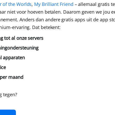
 of the Worlds
,
My Brilliant Friend
– allemaal gratis t
daar niet voor hoeven betalen. Daarom geven we jou 
nnement
. Anders dan andere gratis apps uit de app s
mium-ervaring. Dat betekent:
g tot al onze servers
mingondersteuning
l apparaten
ice
a per maand
g tegen?