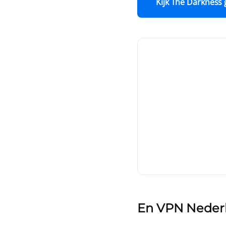
Kijk The Darkness 
En
VPN Neder