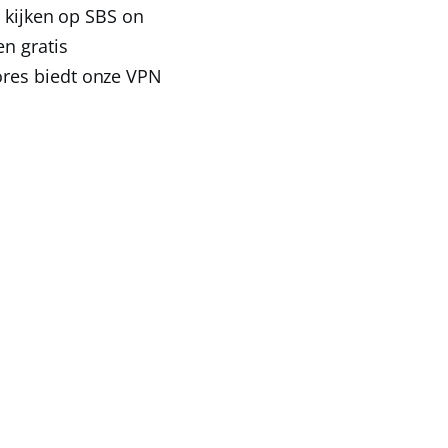
e kijken op SBS on
een
gratis
tores biedt onze VPN