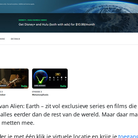
an Alien: Earth – zit vol exclusieve series en films die 
ak alles eerder dan de rest van de wereld. Maar daar 
 metten mee.
r je met één klik je virtuele locatie en krijg je
toegang