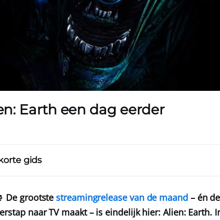
ien: Earth een dag eerder
korte gids
📡 De grootste
streamingrelease van de maand
– én de
erstap naar TV maakt – is eindelijk hier: Alien: Earth.