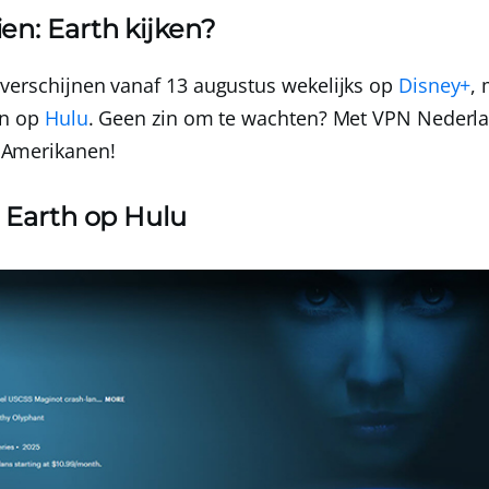
en: Earth kijken?
verschijnen vanaf 13 augustus wekelijks op
Disney+
, 
en op
Hulu
. Geen zin om te wachten?
Met
VPN Nederl
Amerikanen!
n: Earth op Hulu