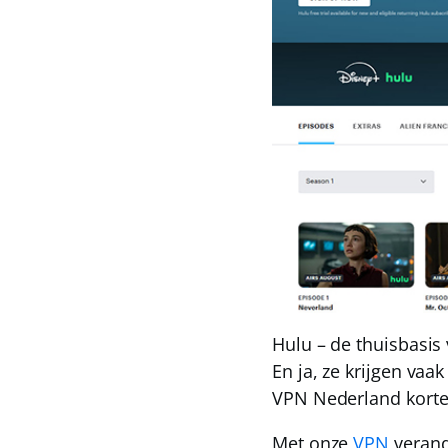
Hulu – de thuisbasis v
En ja, ze krijgen va
VPN Nederland
korte
Met onze
VPN
verande