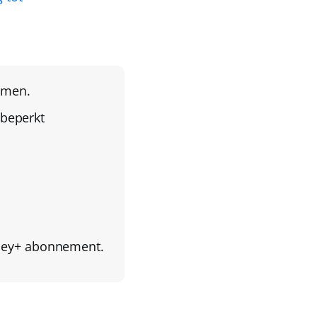
amen.
beperkt
sney+ abonnement.