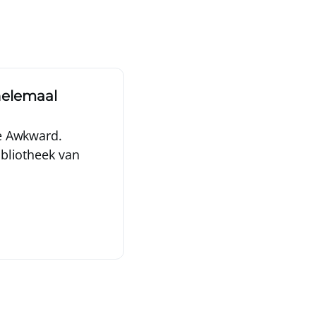
helemaal
ie Awkward.
ibliotheek van