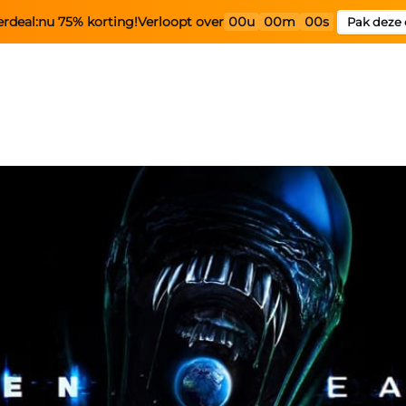
rdeal:
nu 75% korting!
Verloopt over
00u
00m
00s
Pak deze 