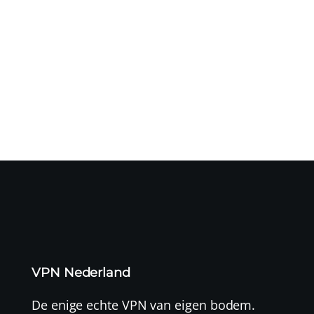
Een cyberaanval op logistiek dienstverlener CEVA heeft
mogelijk geleid...
VPN Nederland
De enige echte VPN van eigen bodem.