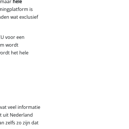
, maar
hele
mingplatform is
nden wat exclusief
EU voor een
orm wordt
ordt het hele
vat veel informatie
et uit Nederland
n zelfs zo zijn dat