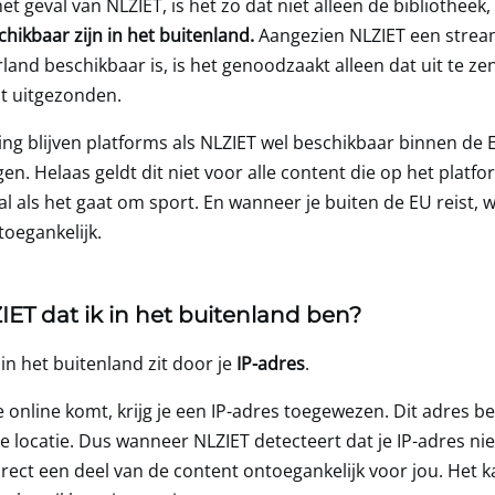
et geval van NLZIET, is het zo dat niet alleen de bibliotheek
chikbaar zijn in het buitenland.
Aangezien NLZIET een strea
rland beschikbaar is, is het genoodzaakt alleen dat uit te ze
t uitgezonden.
ng blijven platforms als NLZIET wel beschikbaar binnen de 
en. Helaas geldt dit niet voor alle content die op het platf
 als het gaat om sport. En wanneer je buiten de EU reist, w
toegankelijk.
ET dat ik in het buitenland ben?
 in het buitenland zit door je
IP-adres
.
 online komt, krijg je een IP-adres toegewezen. Dit adres be
 je locatie. Dus wanneer NLZIET detecteert dat je IP-adres ni
rect een deel van de content ontoegankelijk voor jou. Het ka