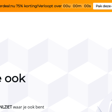
rdeal:
nu 75% korting!
Verloopt over
00u
00m
00s
Pak deze 
e ook
 NLZIET
waar je ook bent