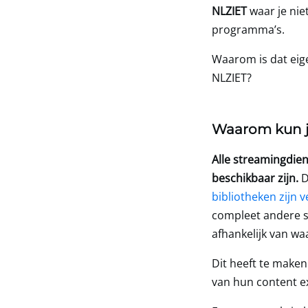
NLZIET
waar je nie
programma’s.
Waarom is dat eigen
NLZIET?
Waarom kun je
Alle streamingdien
beschikbaar zijn.
D
bibliotheken zijn v
compleet andere se
afhankelijk van waa
Dit heeft te make
van hun content ex