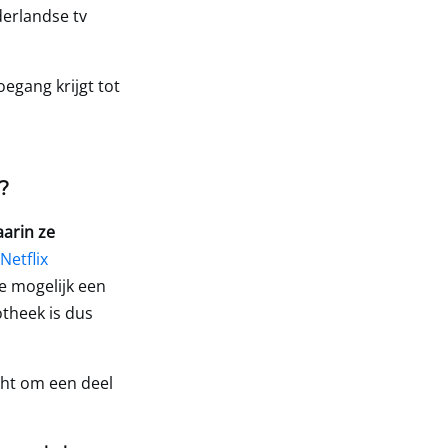
derlandse tv
oegang krijgt tot
?
aarin ze
 Netflix
je mogelijk een
otheek is dus
cht om een deel