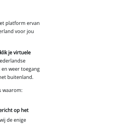
het platform ervan
erland voor jou
lik je virtuele
Nederlandse
gt en weer toegang
het buitenland.
is waarom:
ericht op het
wij de enige