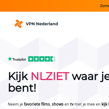
Zome
Kijk
NLZIET
waar j
bent!
Neem je
favoriete films
,
shows
en
tv
met je mee en
kijk