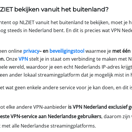
ZIET bekijken vanuit het buitenland?
ntent op NLZIET vanuit het buitenland te bekijken, moet je 
nog steeds in Nederland bent. En dit is precies wat VPN Ned
een online
privacy
– en
beveiligingstool
waarmee je
met één k
en.
Onze
VPN
stelt je in staat om verbinding te maken met 
hele wereld, waardoor je een echt Nederlands IP-adres krij
 een ander lokaal streamingplatform dat je mogelijk mist in 
t wat geen enkele andere service voor je kan doen, en dit 
 tot elke andere VPN-aanbieder
is
VPN Nederland
exclusief g
beste VPN-service aan Nederlandse gebruikers
, daarom zijn 
kt met alle Nederlandse streamingplatforms.