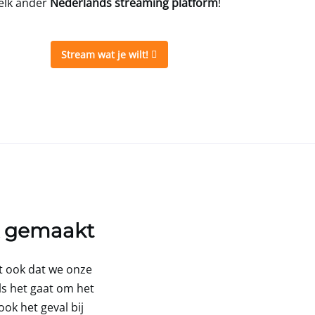
elk ander
Nederlands streaming platform
!
Stream wat je wilt!
jk gemaakt
at ook dat we onze
als het gaat om het
ok het geval bij