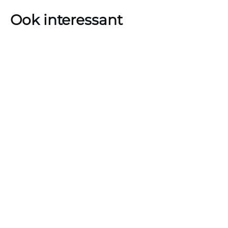
Ook interessant
Je kijkt de complete serie Awkward. gratis via de