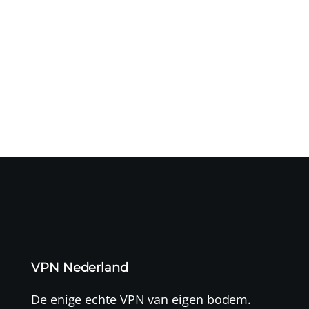
Het Microsoft Threat Intelligence-team waarschuwt dat
een door de...
VPN Nederland
De enige echte VPN van eigen bodem.