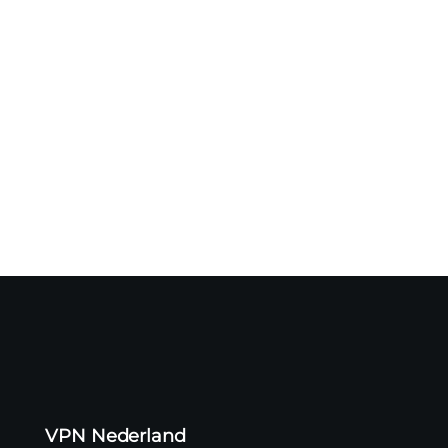
Een cyberaanval op logistiek dienstverlener CEVA heeft
mogelijk geleid...
VPN Nederland