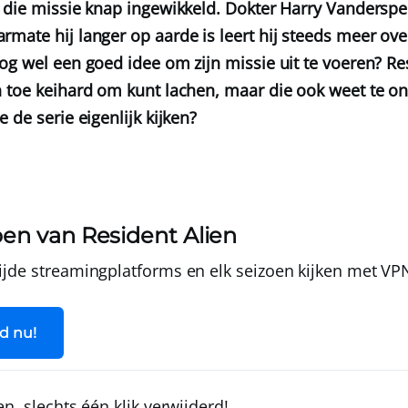
 die missie knap ingewikkeld. Dokter Harry Vanderspei
mate hij langer op aarde is leert hij steeds meer ov
og wel een goed idee om zijn missie uit te voeren? Res
 toe keihard om kunt lachen, maar die ook weet te on
 de serie eigenlijk kijken?
zoen van Resident Alien
jde streamingplatforms en elk seizoen kijken met
VP
d nu!
ien, slechts één klik verwijderd!