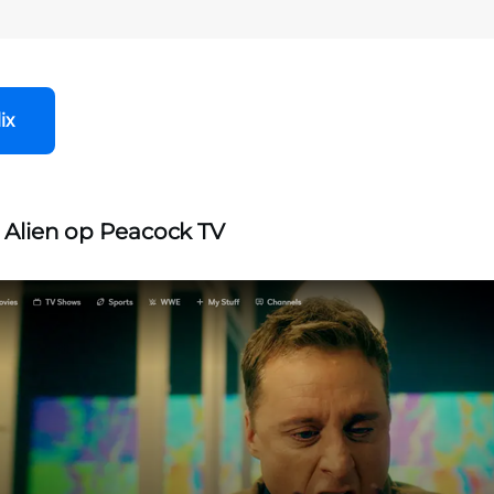
ix
t Alien op Peacock TV