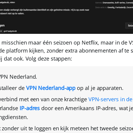
 misschien maar één seizoen op Netflix, maar in de VS
de platform kijken, zonder extra abonnementen af te s
ij dat ook. Volg deze stappen:
VPN Nederland
.
talleer de
VPN Nederland
-app
op al je apparaten.
 verbind met een van onze krachtige
VPN-servers in de
erlandse
IP-adres
door een Amerikaans IP-adres, wat je
ingdiensten.
 zonder uit te loggen
en kijk meteen het tweede seizoe