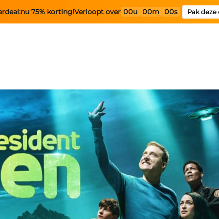
rdeal:
nu 75% korting!
Verloopt over
00u
00m
00s
Pak deze 