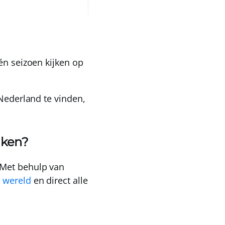
én seizoen kijken op
Nederland te vinden
,
jken?
 Met behulp van
e wereld
en direct alle