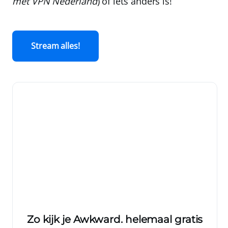
met
VPN Nederland
) of iets anders is!
Stream alles!
Zo kijk je Awkward. helemaal gratis