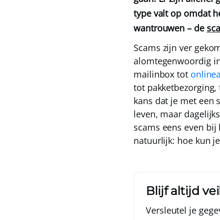
type valt op omdat h
wantrouwen – de
sc
Scams zijn ver gekom
alomtegenwoordig in 
mailinbox tot
online
tot pakketbezorging,
kans dat je met een 
leven, maar dagelij
scams eens even bij 
natuurlijk: hoe kun 
Blijf altijd ve
Versleutel je geg