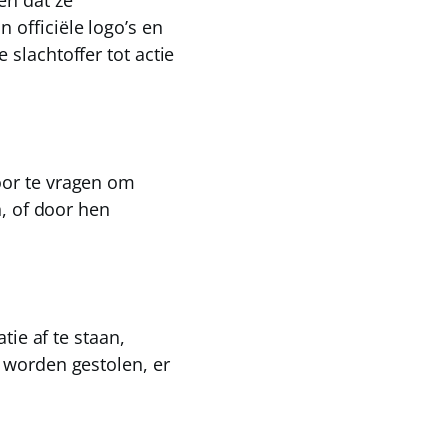
nen
dat ze
officiële logo’s en
slachtoffer tot actie
oor te vragen om
n, of door hen
tie af te staan,
r worden gestolen, er