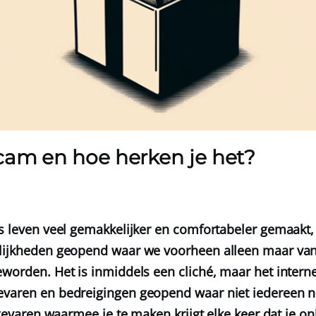
cam en hoe herken je het?
ns leven veel gemakkelijker en comfortabeler gemaakt
elijkheden geopend waar we voorheen alleen maar va
eworden. Het is inmiddels een cliché, maar het intern
evaren en bedreigingen geopend waar niet iedereen 
i gevaren waarmee je te maken krijgt elke keer dat je 