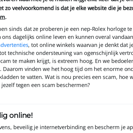
et zo veelvoorkomend is dat je elke website die je be
am
.
en sinds dat ze proberen je een nep-Rolex horloge te 
ons dagelijks online leven en kunnen overal vandaan
advertenties
, tot online winkels waarvan je denkt dat 
 tot technische ondersteuning van ogenschijnlijk ver
scam te maken krijgt, is extreem hoog
. En we bedoelen
ks. Daarom vinden we het hoog tijd om het enorme on
kladden te vatten. Wat is nou precies een scam, hoe
je jezelf tegen een scam beschermen?
ilig online!
evens, beveilig je internetverbinding en bescherm je a