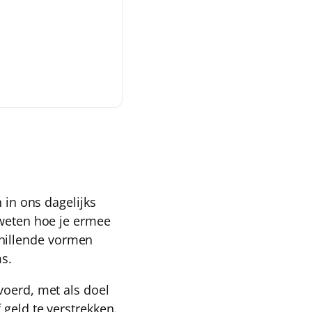
 in ons dagelijks
 weten hoe je ermee
hillende vormen
ms
.
voerd, met als doel
 geld te verstrekken
.