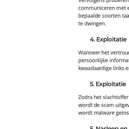
Vervolgens proberen 
communiceren met een
bepaalde soorten taa
te dwingen.
4. Exploitatie
Wanneer het vertrouw
persoonlijke informa
kwaadaardige links en
5. Exploitatie
Zodra het slachtoffer
wordt de scam uitge
wordt malware geïnst
5. Nasleep en