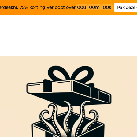
rdeal:
nu 75% korting!
Verloopt over
00u
00m
00s
Pak deze 