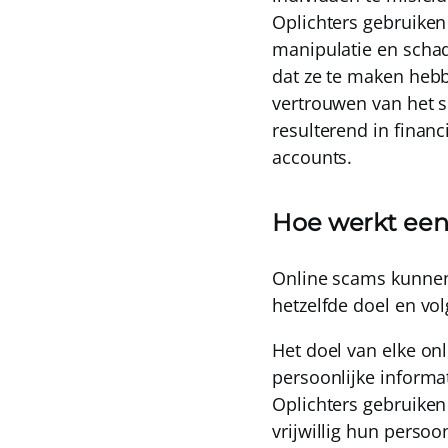
Oplichters gebruiken 
manipulatie en schad
dat ze te maken hebb
vertrouwen van het sl
resulterend in financ
accounts
.
Hoe werkt ee
Online scams kunnen
hetzelfde doel en vo
Het doel van elke on
persoonlijke informat
Oplichters gebruike
vrijwillig hun perso