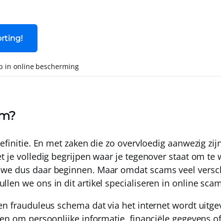
orting!
p in online bescherming
am?
efinitie. En met zaken die zo overvloedig aanwezig zijn
t je volledig begrijpen waar je tegenover staat om te
we dus daar beginnen. Maar omdat scams veel versc
len we ons in dit artikel specialiseren in
online sca
en frauduleus schema dat via het internet wordt uitge
en om persoonlijke informatie, financiële gegevens of