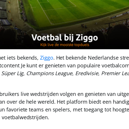
et iets bekends,
Ziggo
. Het bekende Nederlandse str
tcontent Je kunt er genieten van populaire voetbalcom
,
Süper Lig
,
Champions League
,
Eredivisie
,
Premier Le
ruikers live wedstrijden volgen en genieten van uitg
an over de hele wereld. Het platform biedt een handi
hun favoriete teams en spelers, met toegang tot hoogt
n voetbalwedstrijden.