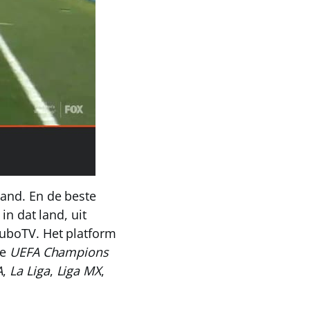
land. En de beste
in dat land, uit
uboTV
. Het platform
de
UEFA Champions
A
,
La Liga
,
Liga MX
,