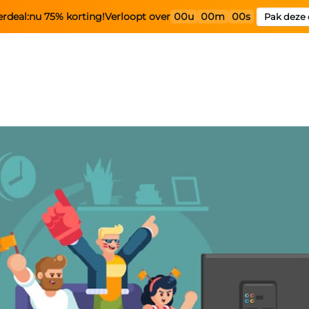
rdeal:
nu 75% korting!
Verloopt over
00u
00m
00s
Pak deze 