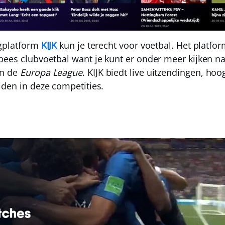
ngplatform
KIJK
kun je terecht voor voetbal. Het platfor
pees clubvoetbal want je kunt er onder meer kijken n
n de
Europa League
. KIJK biedt live uitzendingen, ho
jden in deze competities.