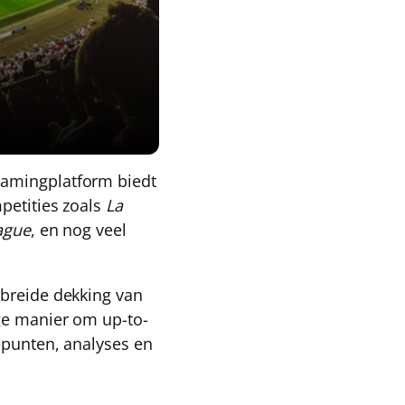
eamingplatform biedt
petities zoals
La
ague
, en nog veel
ebreide dekking van
ge manier om up-to-
epunten, analyses en