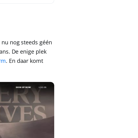
o nu nog steeds géén
fans. De enige plek
orm
. En daar komt