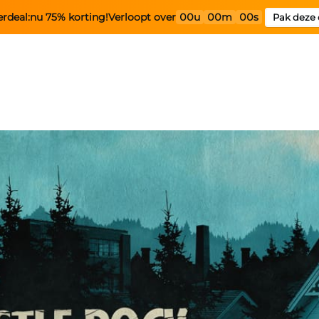
rdeal:
nu 75% korting!
Verloopt over
00u
00m
00s
Pak deze 