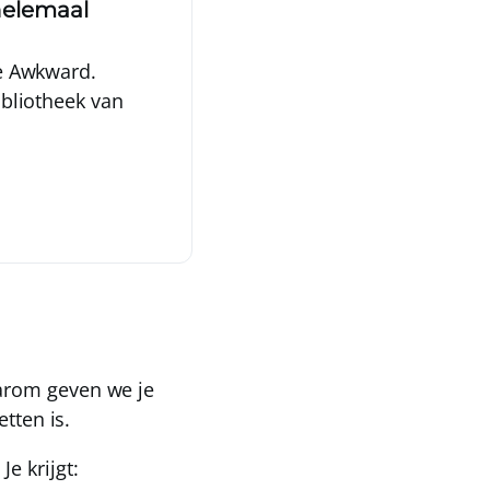
helemaal
ie Awkward.
ibliotheek van
arom geven we je
etten is.
e krijgt: