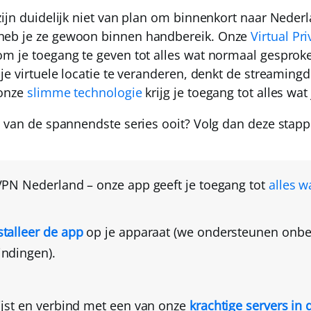
zijn duidelijk niet van plan om binnenkort naar Nede
eb je ze gewoon binnen handbereik. Onze
Virtual Pr
m je toegang te geven tot alles wat normaal gesproke
je virtuele locatie te veranderen, denkt de streamingdi
 onze
slimme technologie
krijg je toegang tot alles wat 
n van de spannendste series ooit? Volg dan deze stap
VPN Nederland
– onze app geeft je toegang tot
alles w
talleer de app
op je apparaat
(we ondersteunen onbep
indingen).
ijst en verbind met een van onze
krachtige servers in 