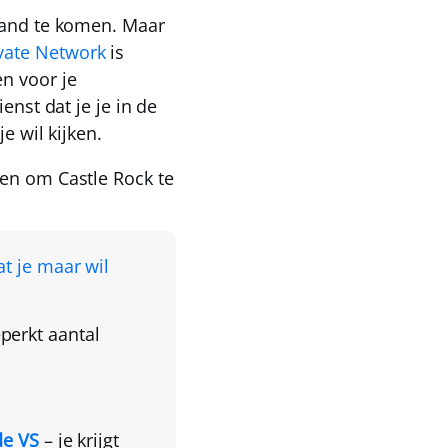
rland te komen. Maar
ivate Network
is
n voor je
enst dat je je in de
je wil kijken.
pen om Castle Rock te
at je maar wil
erkt aantal
de VS
– je krijgt