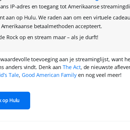
aans IP-adres en toegang tot Amerikaanse streamingdi
nt aan op Hulu
. We raden aan om een
virtuele cadea
 Amerikaanse betaalmethoden accepteert.
tle Rock op en stream maar
– als je durft!
waardevolle toevoeging aan je streaminglijst, want he
ens anders vindt. Denk aan
The Act
, de nieuwste aflev
d’s Tale
,
Good American Family
en nog veel meer!
k op Hulu