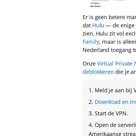
Er is geen betere ma
dat
Hulu
— de enige p
zien. Hulu zit vol exc
Family
, maar is alle
Nederland toegang to
Onze
Virtual Private
deblokkeren
die je an
Meld je aan bij
Download en ins
Start de VPN.
Open de serverl
Amerikaanse strea