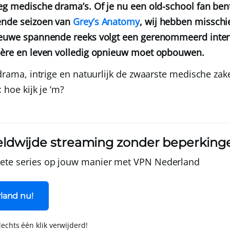
oeg medische drama’s. Of je nu een old-school fan be
ende seizoen van
Grey’s Anatomy
, wij hebben misschi
ieuwe spannende reeks volgt een gerenommeerd intern
rière en leven volledig opnieuw moet opbouwen.
 drama, intrige en natuurlijk de zwaarste medische zak
: hoe kijk je ’m?
ldwijde streaming zonder beperking
riete series op jouw manier met
VPN Nederland
land nu!
slechts één klik verwijderd!