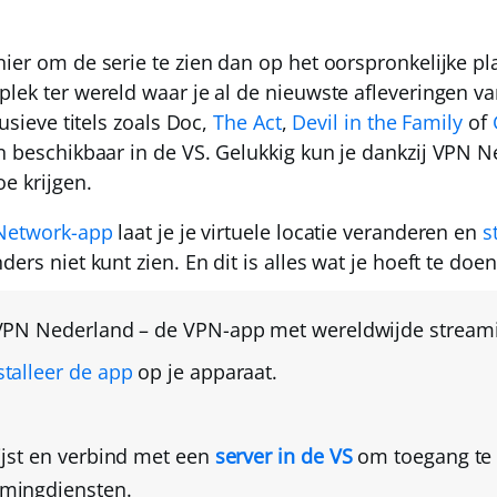
nier om de serie te zien dan op het oorspronkelijke pl
lek ter wereld waar je al de nieuwste afleveringen va
lusieve titels zoals Doc,
The Act
,
Devil in the Family
of
en beschikbaar in de VS.
Gelukkig kun je dankzij
VPN N
e krijgen
.
 Network-app
laat je je virtuele locatie veranderen en
s
ders niet kunt zien. En dit is alles wat je hoeft te doen
VPN Nederland
– de VPN-app met wereldwijde stream
talleer de app
op je apparaat.
ijst en verbind met een
server in de VS
om toegang te k
mingdiensten.