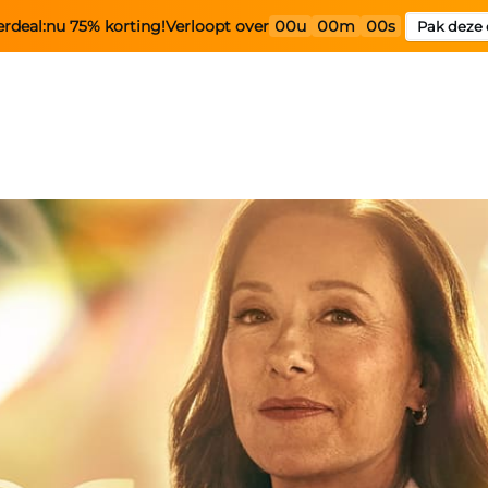
rdeal:
nu 75% korting!
Verloopt over
00u
00m
00s
Pak deze 