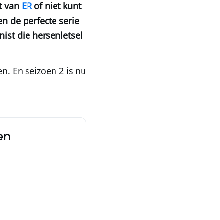
nt van
ER
of niet kunt
en de perfecte serie
ist die hersenletsel
en. En seizoen 2 is nu
en