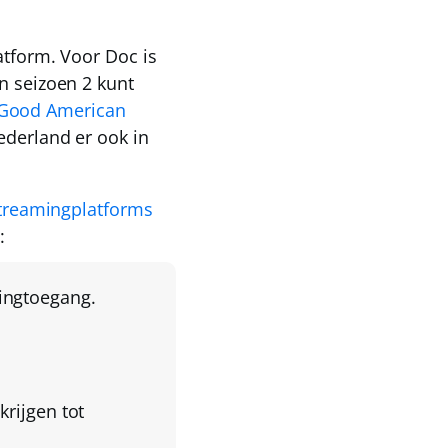
atform. Voor Doc is
n seizoen 2 kunt
Good American
ederland
er ook in
treamingplatforms
:
ingtoegang.
rijgen tot