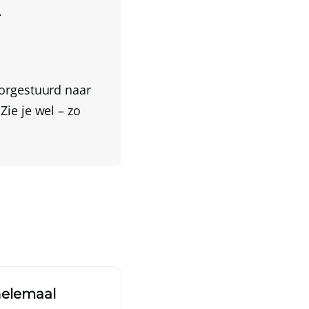
.
oorgestuurd naar
 Zie je wel – zo
helemaal