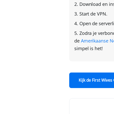
Download en ins
Start de VPN.
Open de serverl
Zodra je verbon
de
Amerikaanse Net
simpel is het!
Kijk de First Wives