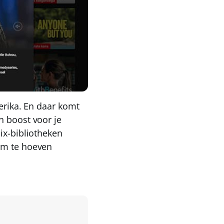
erika
. En daar komt
en boost voor je
lix-bibliotheken
orm te hoeven