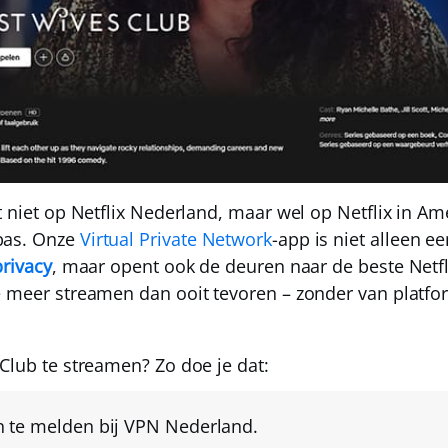
at niet op Netflix Nederland, maar
wel op Netflix in Am
pas. Onze
Virtual Private Network
-app is niet alleen e
privacy
, maar opent ook de deuren naar de
beste Netf
je meer streamen dan ooit tevoren – zonder van platf
 Club te streamen? Zo doe je dat:
n te melden bij
VPN Nederland
.