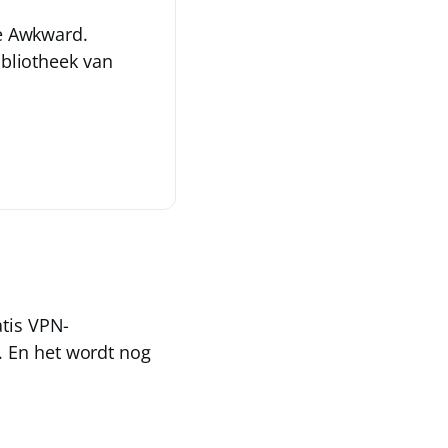
ie Awkward.
ibliotheek van
atis VPN-
. En het wordt nog