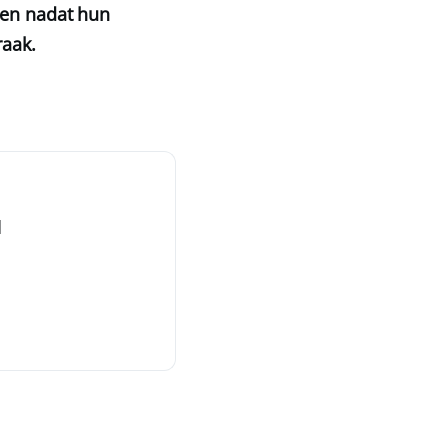
een nadat hun
raak.
d