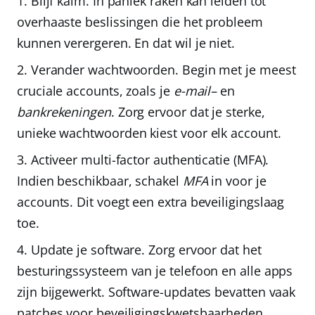
Blijf kalm.
In paniek raken kan leiden tot
overhaaste beslissingen die het probleem
kunnen verergeren. En dat wil je niet.
Verander wachtwoorden.
Begin met je meest
cruciale accounts, zoals je
e-mail
–
en
bankrekeningen
. Zorg ervoor dat je sterke,
unieke wachtwoorden kiest voor elk account.
Activeer multi-factor authenticatie (MFA).
Indien beschikbaar, schakel
MFA
in voor je
accounts. Dit voegt een extra beveiligingslaag
toe.
Update je software.
Zorg ervoor dat het
besturingssysteem van je telefoon en alle apps
zijn bijgewerkt. Software-updates bevatten vaak
patches voor beveiligingskwetsbaarheden.