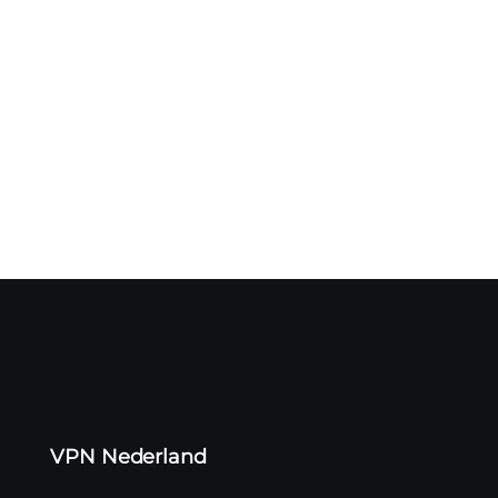
Het is Pride Month 🏳️‍🌈 – de kleurrijkste maand van het
jaar. Naast...
VPN Nederland