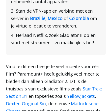
onbeperkt aantal apparaten.
Start de VPN-app en verbind met een
server in
Brazilië
,
Mexico
of
Colombia
om
je virtuele locatie te veranderen.
Herlaad Netflix
, zoek Gladiator II op en
start met streamen – zo makkelijk is het!
Vind je dit een beetje te veel moeite voor één
film? Paramount+ heeft gelukkig veel meer te
bieden dan alleen Gladiator 2. Dit is de
thuisbasis van exclusieve films zoals
Star Trek:
Section 31
en topseries zoals
Yellowjackets
,
Dexter: Original Sin
, de nieuwe
Matlock-serie
,
Ghosts
en nog véél meer. Sterker nog, met de