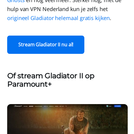
hulp van
VPN Nederland
kun je zelfs het
origineel Gladiator helemaal gratis kijken
.
Stream Gladiator II nu al!
Of stream Gladiator II op
Paramount+