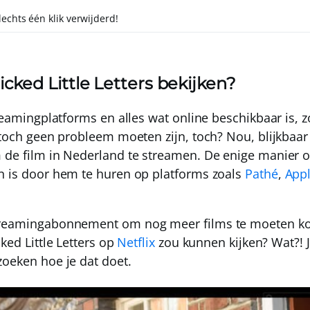
slechts één klik verwijderd!
cked Little Letters bekijken?
treamingplatforms en alles wat online beschikbaar is, z
 toch geen probleem moeten zijn, toch? Nou, blijkbaar 
 de film in Nederland te streamen
. De enige manier o
n is door hem te huren op platforms zoals
Pathé
,
App
treamingabonnement om nog meer films te moeten ko
cked Little Letters op
Netflix
zou kunnen kijken? Wat?! 
zoeken hoe je dat doet.