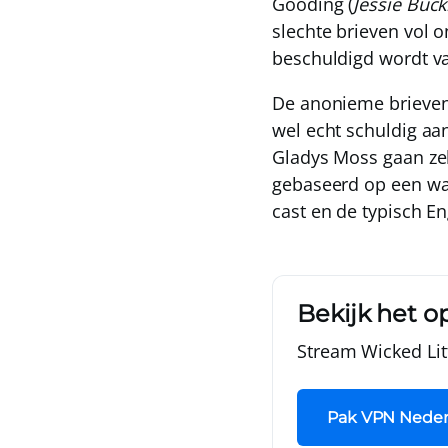
Gooding (
Jessie Buck
slechte brieven vol 
beschuldigd wordt v
De anonieme brieven 
wel echt schuldig aan
Gladys Moss gaan zelf
gebaseerd op een waa
cast en de typisch En
Bekijk het op
Stream Wicked Lit
Pak VPN Neder