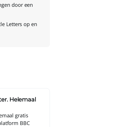
ngen door een
tle Letters op en
ster. Helemaal
lemaal gratis
gplatform BBC