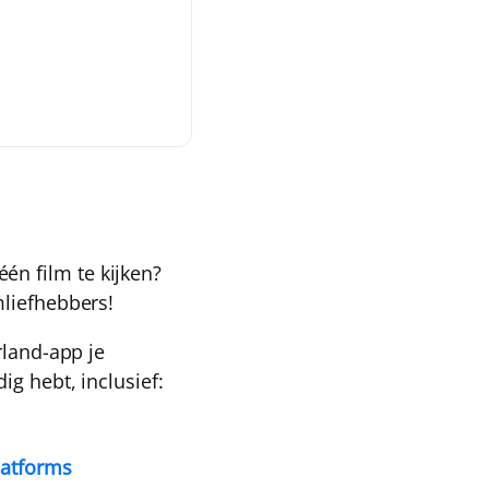
n film te kijken?
mliefhebbers!
land
-app je
g hebt, inclusief:
latforms