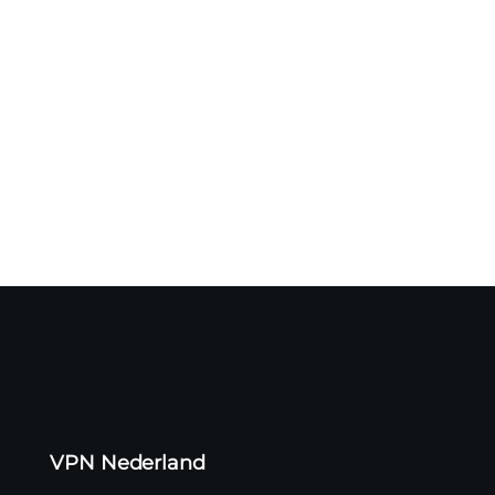
Een cyberaanval op logistiek dienstverlener CEVA heeft
mogelijk geleid...
VPN Nederland