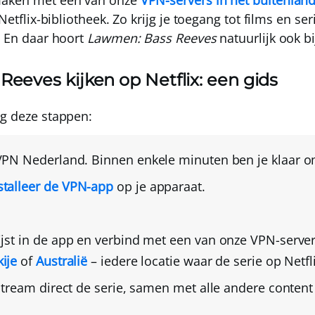
maken met een van onze
VPN-servers in het buitenlan
 Netflix-bibliotheek. Zo krijg je toegang tot films en se
. En daar hoort
Lawmen: Bass Reeves
natuurlijk ook bi
eeves kijken op Netflix: een gids
lg deze stappen:
VPN Nederland
. Binnen enkele minuten ben je klaar o
talleer de VPN-app
op je apparaat.
ijst in de app en verbind met een van onze VPN-serve
kije
of
Australië
– iedere locatie waar de serie op Netfl
 stream direct de serie, samen met alle andere content 