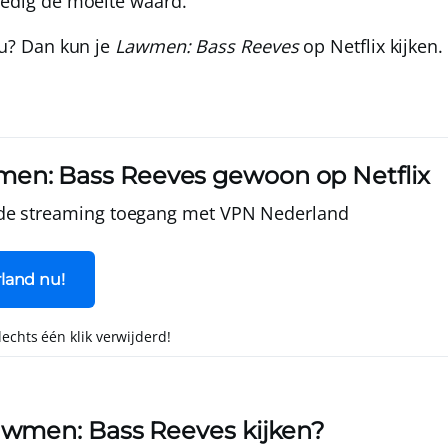
lledig de moeite waard.
jou? Dan kun je
Lawmen: Bass Reeves
op Netflix kijken.
en: Bass Reeves gewoon op Netflix
de streaming toegang met
VPN Nederland
land nu!
slechts één klik verwijderd!
awmen: Bass Reeves kijken?