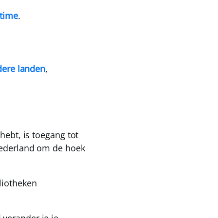
time
.
ndere landen
,
hebt, is toegang tot
ederland
om de hoek
bliotheken