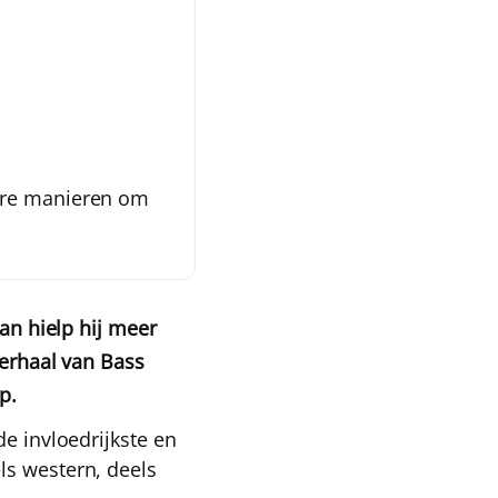
dere manieren om
aan hielp hij meer
verhaal van Bass
p.
de invloedrijkste en
ls western, deels