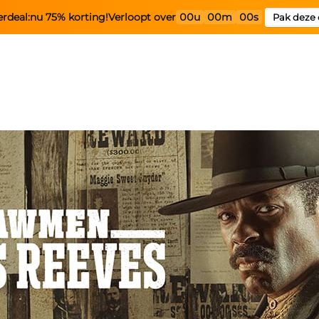
rdeal:
nu 75% korting!
Verloopt over
00u
00m
00s
Pak deze 