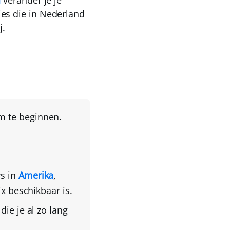
d
verander je je
ries die in Nederland
j.
m te beginnen.
rs in
Amerika
,
ix beschikbaar is.
die je al zo lang