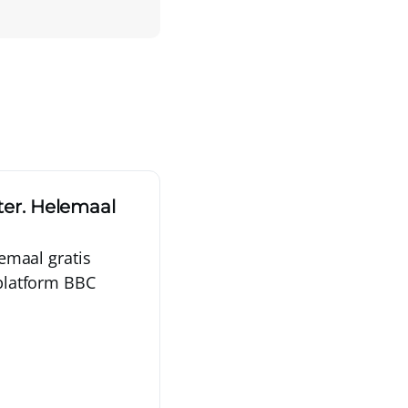
ster. Helemaal
lemaal gratis
gplatform BBC