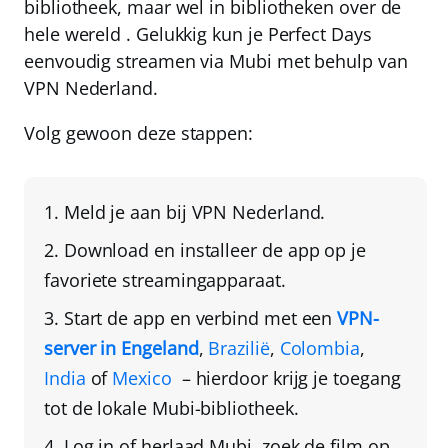
bibliotheek,
maar wel in bibliotheken over de
hele wereld
. Gelukkig kun je Perfect Days
eenvoudig streamen via Mubi met behulp van
VPN Nederland
.
Volg gewoon deze stappen:
Meld je aan bij
VPN Nederland
.
Download en installeer de app
op je
favoriete streamingapparaat.
Start de app en
verbind met een
VPN-
server in Engeland
,
Brazilië
,
Colombia
,
India
of
Mexico
– hierdoor krijg je toegang
tot de lokale Mubi-bibliotheek.
Log in of
herlaad Mubi
, zoek de film op,