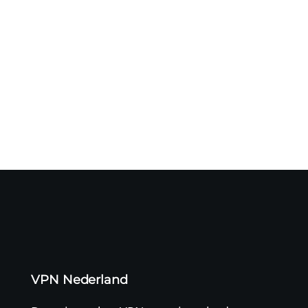
Een cyberaanval op logistiek dienstverlener CEVA heeft
mogelijk geleid...
VPN Nederland