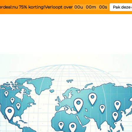
rdeal:
nu 75% korting!
Verloopt over
00u
00m
00s
Pak deze 