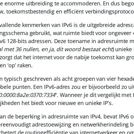
ze enorme uitbreiding te accommoderen. En dus bego
, toekomstbestendig en efficiënt verbindingsprotoco
allende kenmerken van IPv6 is de uitgebreide adrescap
ingsschema gebruikt, wat ruimte biedt voor ongeveer 
Pv6 128-bits adressen
. Deze toename in adresruimte 
l met 36 nullen, en ja, dit woord bestaat echt
) unieke
zorgt dat het internet voor de nabije toekomst kan gr
en ‘op’ raken.
 typisch geschreven als acht groepen van vier hexade
ele punten. Een IPv6-adres zou er bijvoorbeeld zo ui
0:0000:8a2e:0370:7334
“. Wanneer je dit vergelijkt met I
kheden het biedt voor nieuwe en unieke IP’s.
an de beperking in adresruimte van IPv4, bevat IPv6 
ereenvoudigt adrestoewijzing en netwerkherindeling b
erbetert de routingefficiëntie van internetverkeer en 