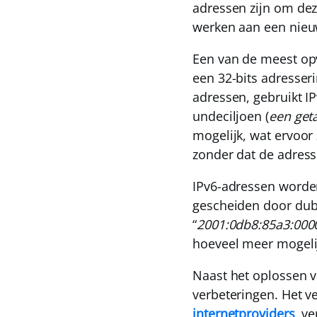
adressen zijn om de
werken aan een nieuw
Een van de meest opv
een 32-bits adresser
adressen,
gebruikt I
undeciljoen
(
een geta
mogelijk, wat ervoor 
zonder dat de adress
IPv6-adressen worden
gescheiden door dubb
“
2001:0db8:85a3:000
hoeveel meer mogelij
Naast het oplossen v
verbeteringen. Het v
internetproviders
, v