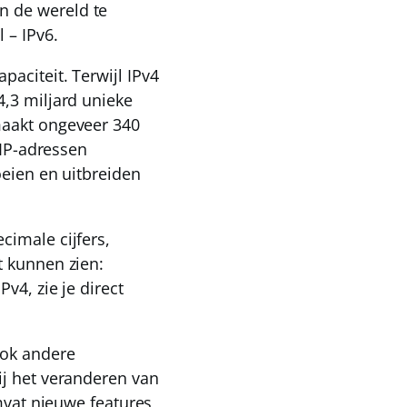
n de wereld te
l –
IPv6
.
aciteit. Terwijl IPv4
4,3 miljard unieke
maakt ongeveer
340
 IP-adressen
oeien en uitbreiden
cimale cijfers,
t kunnen zien:
Pv4, zie je direct
ook andere
ij het veranderen van
omvat nieuwe features