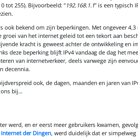
 tot 255). Bijvoorbeeld: “
192.168.1.1
” is een typisch 
zien.
 is ook bekend om zijn beperkingen. Met ongeveer
4,3
 groei van het internet geleid tot een tekort aan besc
ijvende kracht is geweest achter de ontwikkeling en 
nks deze beperking blijft IPv4 vandaag de dag het m
uteren van internetverkeer, deels vanwege zijn eenvou
an decennia.
ijdverspreid ook, de dagen, maanden en jaren van IPv4
 ons bij…
oter werd, en er eerst meer gebruikers kwamen, gevo
t
Internet der Dingen
, werd duidelijk dat er simpelweg