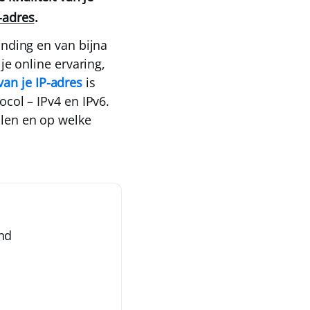
-adres
.
inding en van bijna
 je online ervaring,
an je IP-adres
is
tocol –
IPv4
en
IPv6
.
llen en op welke
nd