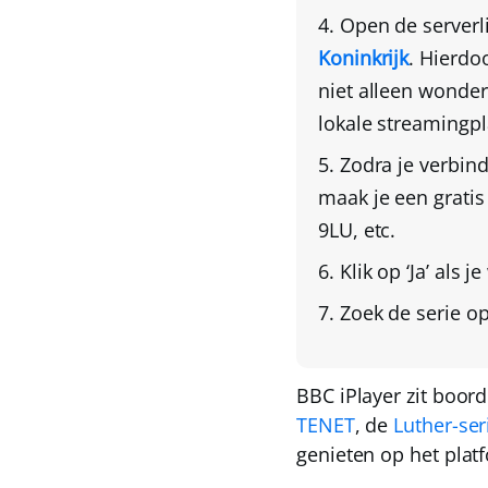
Open de serverl
Koninkrijk
. Hierdoo
niet alleen wonde
lokale streamingpl
Zodra je verbin
maak je een grati
9LU, etc.
Klik op ‘Ja’
als je
Zoek de serie o
BBC iPlayer zit boor
TENET
, de
Luther-ser
genieten op het plat