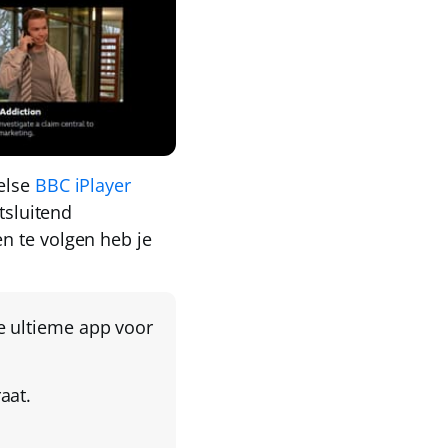
gelse
BBC iPlayer
tsluitend
n te volgen heb je
e ultieme app voor
aat.