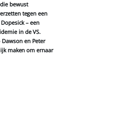
 die bewust
erzetten tegen een
n Dopesick – een
idemie in de VS.
o Dawson en Peter
elijk maken om ernaar