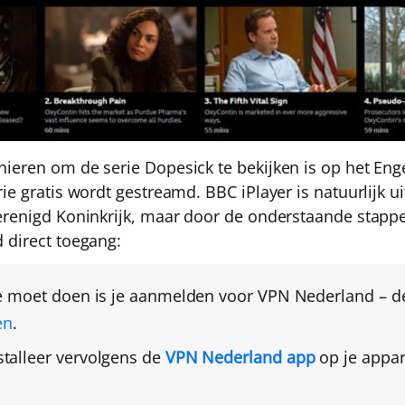
ieren om de serie Dopesick te bekijken is op het En
ie gratis wordt gestreamd. BBC iPlayer is natuurlijk
ui
erenigd Koninkrijk
, maar door de onderstaande stappe
 direct toegang:
je moet doen is je aanmelden voor
VPN Nederland
– d
en
.
talleer vervolgens de
VPN Nederland
app
op je appar