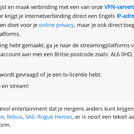
ijst en maak verbinding met een van onze
VPN-servers
r krijgt je internetverbinding direct een
Engels
IP-adr
ren doet voor je
online privacy
, maar je ook direct toeg
atforms.
ding hebt gemaakt, ga je naar de streamingplatforms 
s account aan met een Britse postcode
zoals: AL6 0HD
 wordt gevraagd of je een tv-licentie hebt.
p en stream!
devol entertainment dat je nergens anders kunt krijge
ie
,
Rebus
,
SAS: Rogue Heroes
, er is nooit een tekort 
form.