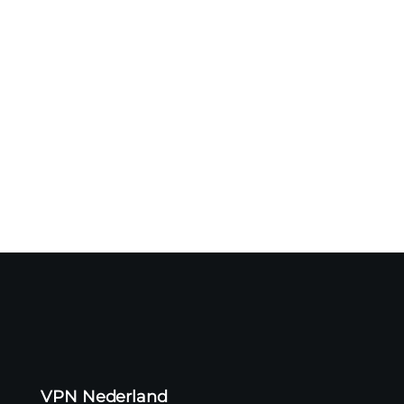
De Amerikaanse beurswaakhond SEC heeft toegang
gekocht tot een...
VPN Nederland