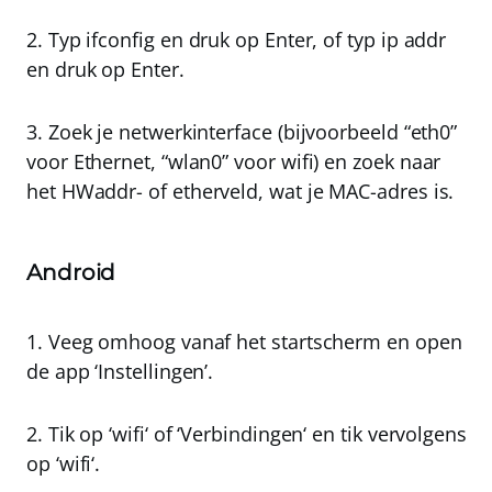
2. Typ
ifconfig
en druk op
Enter
, of typ
ip addr
en druk op
Enter
.
3. Zoek je netwerkinterface (bijvoorbeeld “
eth0
”
voor Ethernet, “
wlan0
” voor wifi) en zoek naar
het
HWaddr-
of
etherveld
, wat je MAC-adres is.
Android
1. Veeg omhoog vanaf het startscherm en open
de app ‘
Instellingen
’.
2. Tik op ‘
wifi
‘ of ‘
Verbindingen
‘ en tik vervolgens
op ‘
wifi
‘.