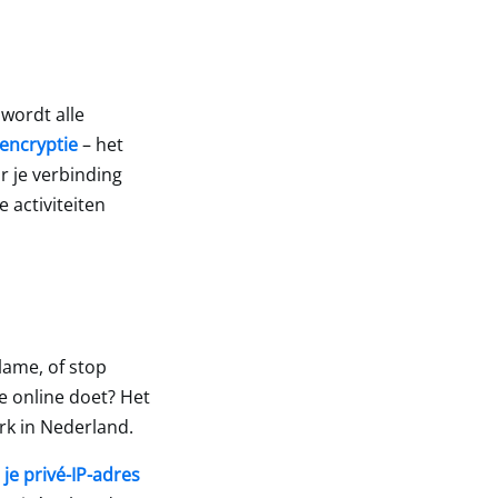
wordt alle
 encryptie
– het
r je verbinding
e activiteiten
lame, of stop
e online doet? Het
rk in Nederland.
t
je privé-IP-adres