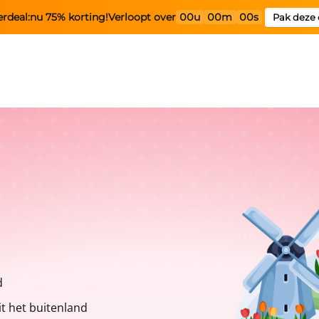
rdeal:
nu 75% korting!
Verloopt over
00u
00m
00s
Pak deze 
d
t het buitenland