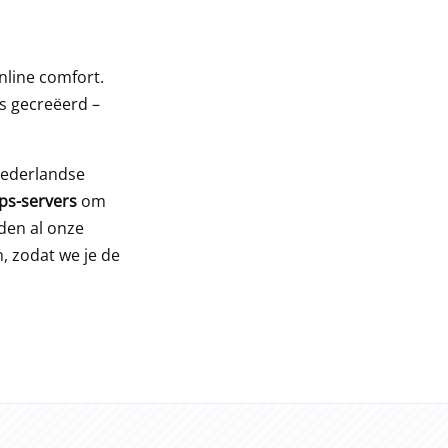
online comfort.
s gecreëerd –
Nederlandse
ps-servers
om
den al onze
, zodat we je de