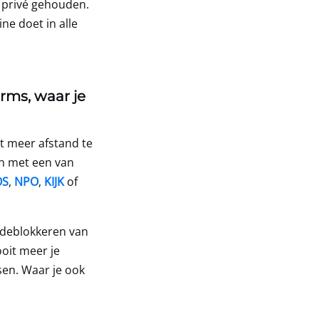
ig privé gehouden.
ne doet in alle
rms, waar je
t meer afstand te
n met een van
OS
,
NPO
,
KIJK
of
 deblokkeren van
oit meer je
sen. Waar je ook