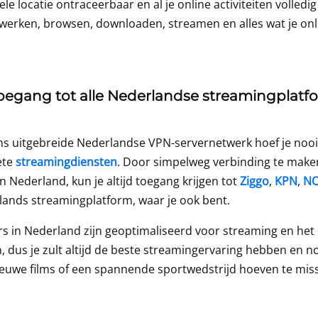
tuele locatie ontraceerbaar en al je online activiteiten volled
k werken, browsen, downloaden, streamen en alles wat je onli
egang tot alle Nederlandse streamingplatfo
ns uitgebreide Nederlandse VPN-servernetwerk hoef je nooi
ete
streamingdiensten
. Door simpelweg verbinding te make
n Nederland, kun je altijd toegang krijgen tot
Ziggo
,
KPN
,
N
lands streamingplatform, waar je ook bent.
rs in Nederland zijn geoptimaliseerd voor streaming en het
 dus je zult altijd de beste streamingervaring hebben en no
nieuwe films of een spannende sportwedstrijd hoeven te mis