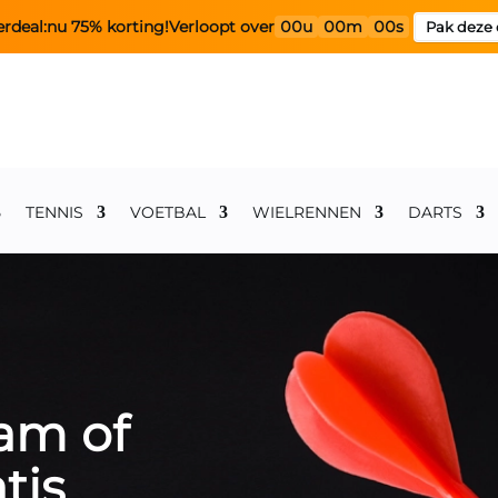
rdeal:
nu 75% korting!
Verloopt over
00u
00m
00s
Pak deze 
TENNIS
VOETBAL
WIELRENNEN
DARTS
lam of
tis