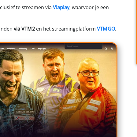
clusief te streamen via
Viaplay
, waarvoor je een
zonden
via VTM 2
en het streamingplatform
VTM GO
.