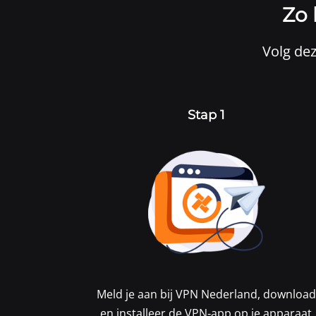
Zo 
Volg dez
Stap 1
Meld je aan bij
VPN Nederland
, download
en installeer de VPN‑app op je apparaat