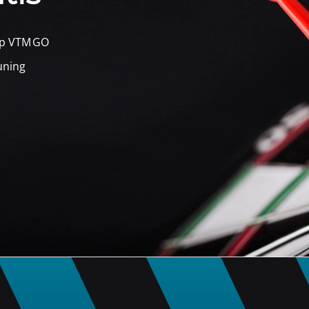
 op VTM GO
uning