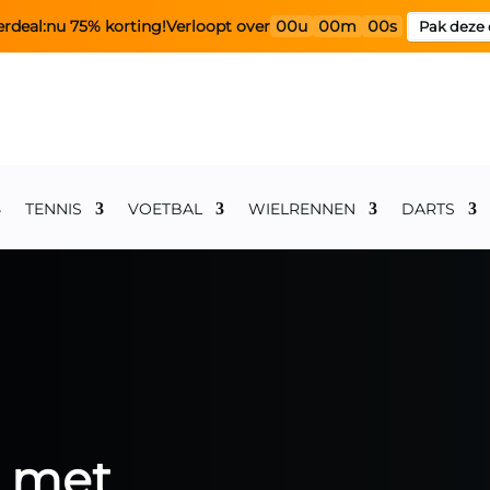
rdeal:
nu 75% korting!
Verloopt over
00u
00m
00s
Pak deze 
TENNIS
VOETBAL
WIELRENNEN
DARTS
e met