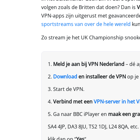
volgen zoals de Britten dat doen? Dan is
V
VPN-apps zijn uitgerust met geavanceer
sportstreams van over de hele wereld
kun
Zo stream je het UK Championship snooker
Meld je aan bij VPN Nederland
– dé 
Download
en installeer de VPN
op je
Start de VPN.
Verbind met een
VPN-server in het 
Ga naar BBC iPlayer en
maak een gra
SA4 4JP, DA3 8JU, TS2 1DJ, L24 8QA, etc.
klik dan op “
Yes
“.