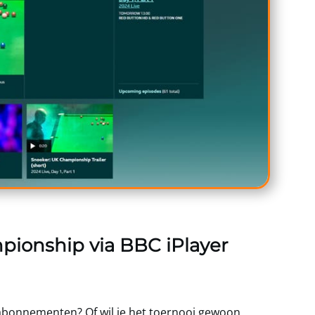
pionship via BBC iPlayer
tabonnementen? Of wil je het toernooi gewoon