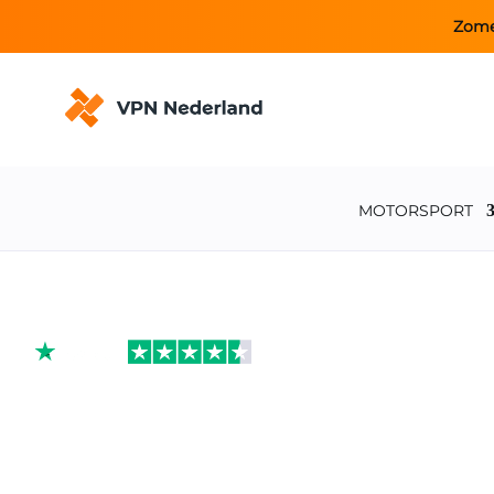
Zome
MOTORSPORT
Wereldkampioens
handbal mannen g