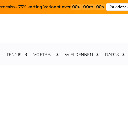
rdeal:
nu 75% korting!
Verloopt over
00u
00m
00s
Pak deze 
TENNIS
VOETBAL
WIELRENNEN
DARTS
chap
ratis