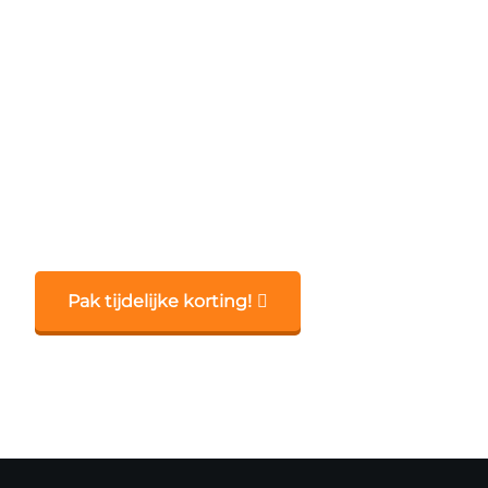
kijken
Kijk het WK Handball mannen
helemaal gratis met
V
Toegang tot de
beste Wereldkampioenschap handb
Kijk zonder beperkingen
op elk apparaat
Pak tijdelijke korting!
Ontdek een wereld van onbeperkt sport streamen